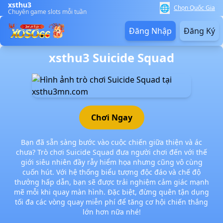
xsthu3
🌐
Chọn Quốc Gia
Chuyên game slots mỗi tuần
Đăng Nhập
Đăng Ký
xsthu3 Suicide Squad
Chơi Ngay
Bạn đã sẵn sàng bước vào cuộc chiến giữa thiện và ác
chưa? Trò chơi Suicide Squad đưa người chơi đến với thế
giới siêu nhiên đầy rẫy hiểm họa nhưng cũng vô cùng
cuốn hút. Với hệ thống biểu tượng độc đáo và chế độ
thưởng hấp dẫn, bạn sẽ được trải nghiệm cảm giác mạnh
mẽ mỗi khi quay màn hình. Đặc biệt, đừng quên tận dụng
tối đa các vòng quay miễn phí để tăng cơ hội chiến thắng
lớn hơn nữa nhé!