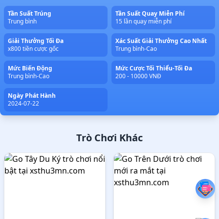
Tần Suất Trúng
Tần Suất Quay Miễn Phí
Trung bình
15 lần quay miễn phí
Giải Thưởng Tối Đa
Xác Suất Giải Thưởng Cao Nhất
x800 tiền cược gốc
Trung bình-Cao
Mức Biến Động
Mức Cược Tối Thiểu-Tối Đa
Trung bình-Cao
200 - 10000 VNĐ
Ngày Phát Hành
2024-07-22
Trò Chơi Khác