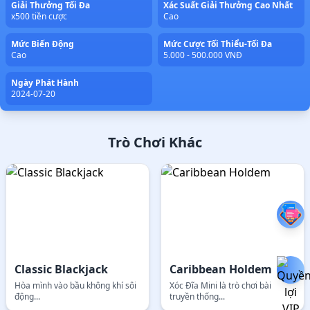
Giải Thưởng Tối Đa
Xác Suất Giải Thưởng Cao Nhất
x500 tiền cược
Cao
Mức Biến Động
Mức Cược Tối Thiểu-Tối Đa
Cao
5.000 - 500.000 VNĐ
Ngày Phát Hành
2024-07-20
Trò Chơi Khác
Classic Blackjack
Caribbean Holdem
Hòa mình vào bầu không khí sôi
Xóc Đĩa Mini là trò chơi bài
động...
truyền thống...