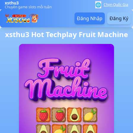
xsthu3
🌐
Chọn Quốc Gia
Chuyên game slots mỗi tuần
Đăng Nhập
Đăng Ký
xsthu3 Hot Techplay Fruit Machine