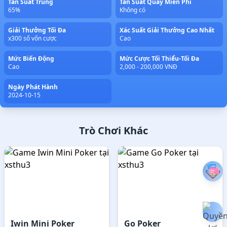
Tần Suất Trúng
Tần Suất Quay Miễn Phí
65%
Không có
Giải Thưởng Tối Đa
Xác Suất Giải Thưởng Cao Nhất
x300 số vốn cược
Cao
Mức Biến Động
Mức Cược Tối Thiểu-Tối Đa
Cao
2,000 - 200,000 VNĐ
Ngày Phát Hành
2024-10-15
Trò Chơi Khác
Iwin Mini Poker
Go Poker