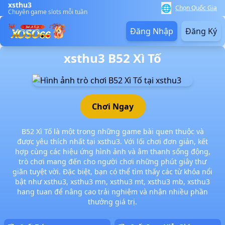
xsthu3
🌐
Chọn Quốc Gia
Chuyên game slots mỗi tuần
Đăng Nhập
Đăng Ký
xsthu3 B52 Xì Tố
Chơi Ngay
B52 Xì Tố là một trong những game bài quen thuộc và
được yêu thích nhất tại xsthu3. Với lối chơi đơn giản, kết
hợp cùng các hiệu ứng hình ảnh và âm thanh sống động,
trò chơi mang đến cho người chơi những phút giây thư
giãn tuyệt vời. Đặc biệt, bạn có thể tìm thấy các từ khóa nổi
bật như xsthu3, xsthu3 mn, xsthu3 mt, xsthu3 mb, xsthu3
hang tuan để nâng cao trải nghiệm và nhận nhiều phần
thưởng giá trị.