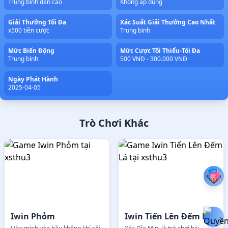
Trung bình đến cao
Không áp dụng
Giải Thưởng Tối Đa
Xác Suất Giải Thưởng Cao Nhất
x500 tiền cược
Trung bình
Mức Biến Động
Mức Cược Tối Thiểu-Tối Đa
Trung bình
500 VNĐ - 300.000 VNĐ
Ngày Phát Hành
2025-04-05
Trò Chơi Khác
Iwin Phỏm
Iwin Tiến Lên Đếm Lá